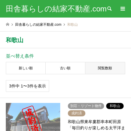
田舎暮らしの結家不動産.com
検索
田舎暮らしの結家不動産.com
和歌山
和歌山
並べ替え条件
新しい順
古い順
閲覧数順
3件中 1〜3件を表示
別荘・リゾート物件
和歌山
成約済
和歌山県東牟婁郡串本町田原
「毎日釣りが楽しめる太平洋ま