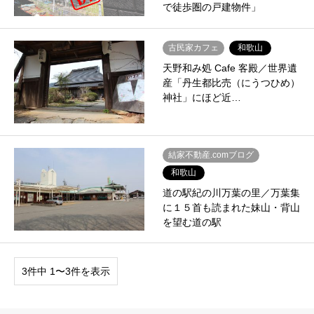
で徒歩圏の戸建物件」
古民家カフェ
和歌山
天野和み処 Cafe 客殿／世界遺
産「丹生都比売（にうつひめ）
神社」にほど近…
結家不動産.comブログ
和歌山
道の駅紀の川万葉の里／万葉集
に１５首も読まれた妹山・背山
を望む道の駅
3件中 1〜3件を表示