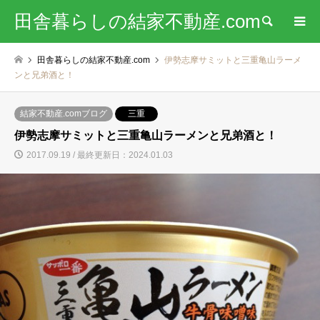
田舎暮らしの結家不動産.com
検索
田舎暮らしの結家不動産.com
伊勢志摩サミットと三重亀山ラーメ
ンと兄弟酒と！
結家不動産.comブログ
三重
伊勢志摩サミットと三重亀山ラーメンと兄弟酒と！
2017.09.19 / 最終更新日：2024.01.03