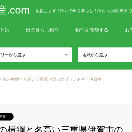
.com
応援します！関西の田舎暮らし！関西（兵庫,奈良,京
mとは
田舎暮らし物件
物件を売却する
お
ゴリーから選ぶ
地域から選ぶ
／肉の横綱と名高い三重県伊賀市のブランド牛「伊賀牛」
三重
の横綱と名高い三重県伊賀市の