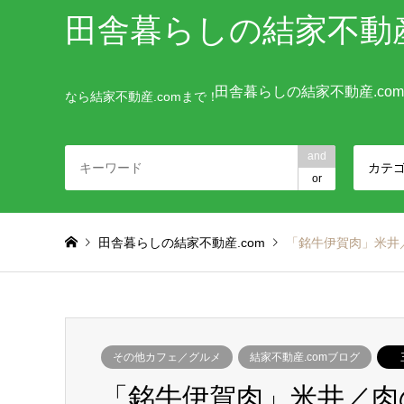
田舎暮らしの結家不動産
田舎暮らしの結家不動産.co
なら結家不動産.comまで！
and
カテ
or
田舎暮らしの結家不動産.com
「銘牛伊賀肉」米井
その他カフェ／グルメ
結家不動産.comブログ
「銘牛伊賀肉」米井／肉