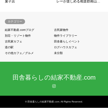
菓子店
レーが楽しめる相楽郡南山…
カテゴリー
結家不動産.comブログ
古民家物件
別荘・リゾート物件
物件ライブラリー
古民家カフェ
田舎暮らしイベント
道の駅
ログハウスカフェ
その他カフェ／グルメ
未分類
田舎暮らしの結家不動産.com
Instagram
©
田舎暮らしの結家不動産.com
. All Rights Reserved.