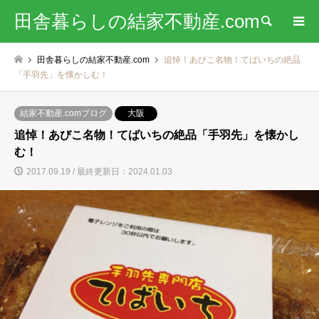
田舎暮らしの結家不動産.com
検索
田舎暮らしの結家不動産.com
追悼！あびこ名物！てばいちの絶品
「手羽先」を懐かしむ！
結家不動産.comブログ
大阪
追悼！あびこ名物！てばいちの絶品「手羽先」を懐かし
む！
2017.09.19 / 最終更新日：2024.01.03