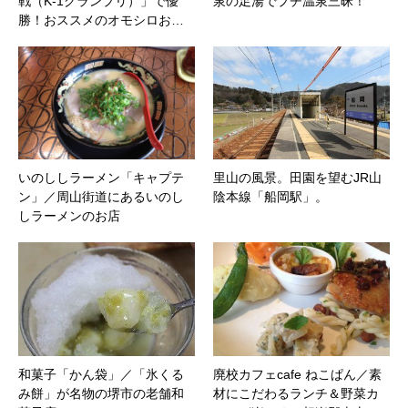
戦（K-1グランプリ）」で優
泉の足湯でプチ温泉三昧！
勝！おススメのオモシロお…
いのししラーメン「キャプテ
里山の風景。田園を望むJR山
ン」／周山街道にあるいのし
陰本線「船岡駅」。
しラーメンのお店
和菓子「かん袋」／「氷くる
廃校カフェcafe ねこぱん／素
み餅」が名物の堺市の老舗和
材にこだわるランチ＆野菜カ