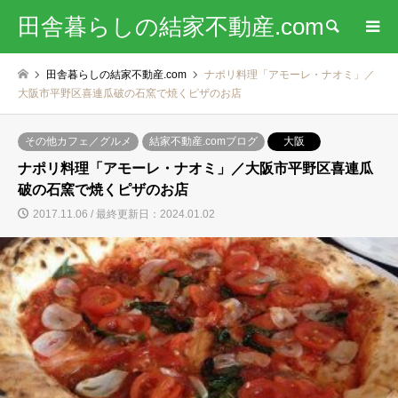
田舎暮らしの結家不動産.com
検索
田舎暮らしの結家不動産.com
ナポリ料理「アモーレ・ナオミ」／
大阪市平野区喜連瓜破の石窯で焼くピザのお店
その他カフェ／グルメ
結家不動産.comブログ
大阪
ナポリ料理「アモーレ・ナオミ」／大阪市平野区喜連瓜
破の石窯で焼くピザのお店
2017.11.06 / 最終更新日：2024.01.02