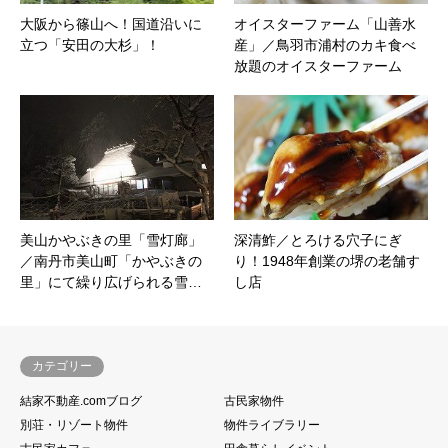
大阪から篠山へ！国道沿いに
オイスターファーム「山善水
立つ「安田の大杉」！
産」／鳥羽市浦村のカキ食べ
放題のオイスターファーム
美山かやぶきの里「雪灯廊」
深清鮓／とろける穴子にぎ
／南丹市美山町「かやぶきの
り！1948年創業の堺の老舗す
里」にて繰り広げられる雪…
し店
カテゴリー
結家不動産.comブログ
古民家物件
別荘・リゾート物件
物件ライブラリー