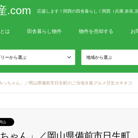
.com
応援します！関西の田舎暮らし！関西（兵庫,奈良,京
mとは
田舎暮らし物件
物件を売却する
お
ゴリーから選ぶ
地域から選ぶ
みっちゃん」／岡山県備前市日生町のご当地Ｂ級グルメ日生カキオコ
岡山
ちゃん」／岡山県備前市日生町