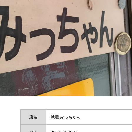
店名
浜屋 みっちゃん