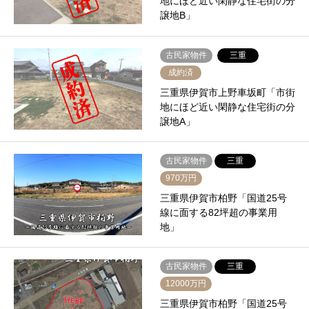
地にほど近い閑静な住宅街の分
譲地B」
古民家物件
三重
成約済
三重県伊賀市上野車坂町「市街
地にほど近い閑静な住宅街の分
譲地A」
古民家物件
三重
970万円
三重県伊賀市柏野「国道25号
線に面する82坪超の事業用
地」
古民家物件
三重
12000万円
三重県伊賀市柏野「国道25号