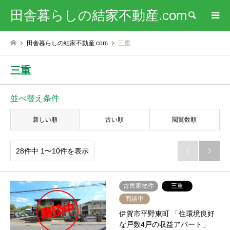
田舎暮らしの結家不動産.com
検索
田舎暮らしの結家不動産.com
三重
三重
並べ替え条件
新しい順
古い順
閲覧数順
28件中 1〜10件を表示


古民家物件
三重
商談中
伊賀市平野東町 「住環境良好
な戸数4戸の収益アパート」