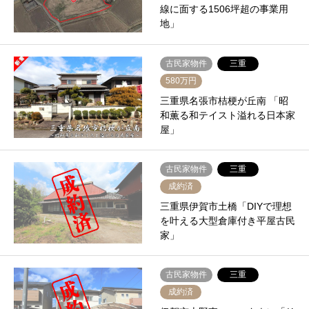
線に面する1506坪超の事業用
地」
古民家物件
三重
580万円
三重県名張市桔梗が丘南 「昭
和薫る和テイスト溢れる日本家
屋」
古民家物件
三重
成約済
三重県伊賀市土橋「DIYで理想
を叶える大型倉庫付き平屋古民
家」
古民家物件
三重
成約済