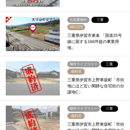
古民家物件
三重
680万円
三重県伊賀市東条 「国道25号
線に面する166坪超の事業用
地」
物件ライブラリー
三重
成約済
三重県伊賀市上野車坂町「市街
地にほど近い閑静な住宅街の分
譲地C」
物件ライブラリー
三重
成約済
三重県伊賀市上野車坂町「市街