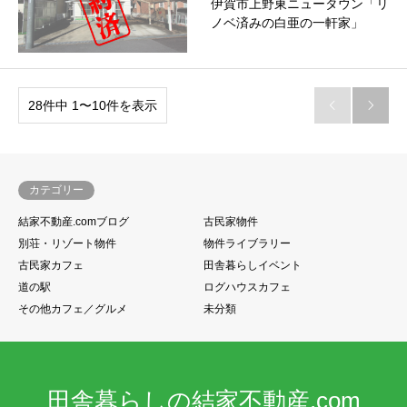
伊賀市上野東ニュータウン「リ
ノベ済みの白亜の一軒家」
28件中 1〜10件を表示


カテゴリー
結家不動産.comブログ
古民家物件
別荘・リゾート物件
物件ライブラリー
古民家カフェ
田舎暮らしイベント
道の駅
ログハウスカフェ
その他カフェ／グルメ
未分類
田舎暮らしの結家不動産.com